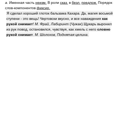
а.
Именная часть
неизм.
В роли
сказ.
в
безл.
предлож.
Порядок
слов-компонентов
фиксир.
Я сделал хороший глоток бальзама Кахара. Да, магия восьмой
ступени - это вещь! Чертовски вкусно, и все наваждения
как
рукой снимает
!
М. Фрай, Лабиринт
(
Чужак
)
.
Щукарь выронил
из рук повод, остановился, чувствуя, как хмель с него
словно
рукой снимает
.
М. Шолохов, Поднятая целина
.