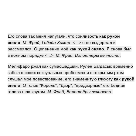
Его слова так меня напугали, что сонливость
как рукой
сняло
.
М. Фрай, Гнёзда Химер. <
...> я не выдержал и
рассмеялся. Оцепенение моё
как рукой сняло
. Я снова был
в полном порядке <...>.
М. Фрай, Волонтёры вечности
.
Мелифаро ржал как сумасшедший, Рулен Багдасыс временно
забыл о своих сексуальных проблемах и с открытым ртом
слушал моё повествование, его знаменитую глухоту
как рукой
сняло
! От слов "Король", "Двор", "придворные" его бедная
голова шла кругом.
М. Фрай, Волонтёры вечности
.