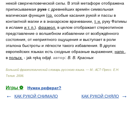
некой сверхчеловеческой силы. В этой метафоре отображена
приписываемая
руке
с древнейших времён символьная
магическая функция (
ср.
особые касания рукой и пассы в
контактной магии и в знахарском врачевании,
т. н.
руку Фатимы
в исламе
и т. п.
).
фразеол.
в целом отображает стереотипное
представление о волшебном избавлении от возбуждённого
состояния, от неприятного ощущения и выступает в роли
эталона быстроты и лёгкости такого избавления. В других
европейских языках есть сходные образные выражения;
напр.
,
в
польск.
- jak ręką odjął.
автор:
В. В. Красных
Большой фразеологический словарь русского языка. — М.: АСТ-Пресс
.
Е.Н.
Телия
.
2006
.
Игры ⚽
Нужен реферат?
КАК РУКОЙ СНИМАЛО
КАК РУКОЙ СНЯЛО