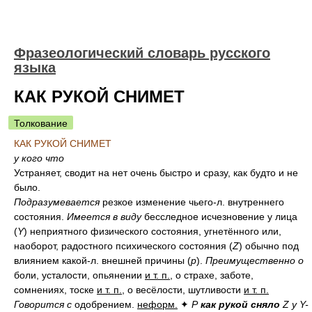
Фразеологический словарь русского
языка
КАК РУКОЙ СНИМЕТ
Толкование
КАК РУКОЙ СНИМЕТ
у кого что
Устраняет, сводит на нет очень быстро и сразу, как будто и не
было.
Подразумевается
резкое изменение чьего-л. внутреннего
состояния.
Имеется в виду
бесследное исчезновение у лица
(
Y
) неприятного физического состояния, угнетённого или,
наоборот, радостного психического состояния (
Z
) обычно под
влиянием какой-л. внешней причины (
p
).
Преимущественно о
боли, усталости, опьянении
и т. п.
, о страхе, заботе,
сомнениях, тоске
и т. п.
, о весёлости, шутливости
и т. п.
Говорится с
одобрением.
неформ.
✦
P
как рукой сняло
Z у Y-