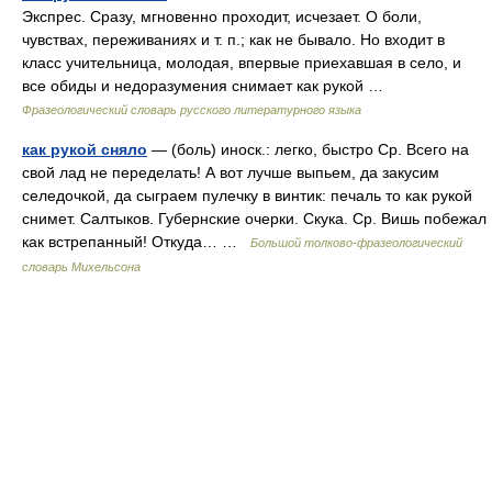
Экспрес. Сразу, мгновенно проходит, исчезает. О боли,
чувствах, переживаниях и т. п.; как не бывало. Но входит в
класс учительница, молодая, впервые приехавшая в село, и
все обиды и недоразумения снимает как рукой …
Фразеологический словарь русского литературного языка
как рукой сняло
— (боль) иноск.: легко, быстро Ср. Всего на
свой лад не переделать! А вот лучше выпьем, да закусим
селедочкой, да сыграем пулечку в винтик: печаль то как рукой
снимет. Салтыков. Губернские очерки. Скука. Ср. Вишь побежал
как встрепанный! Откуда… …
Большой толково-фразеологический
словарь Михельсона